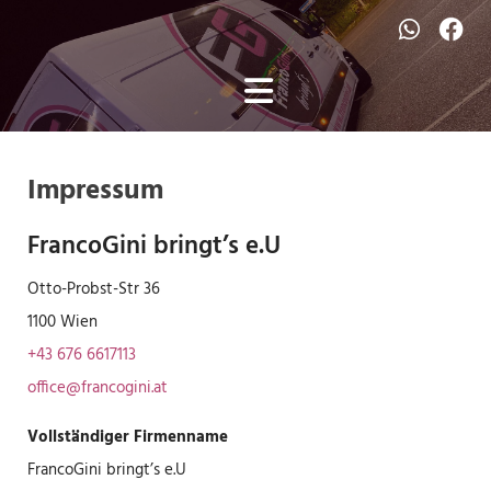
Impressum
FrancoGini bringt’s e.U
Otto-Probst-Str 36
1100 Wien
+43 676 6617113
office@francogini.at
Vollständiger Firmenname
FrancoGini bringt’s e.U